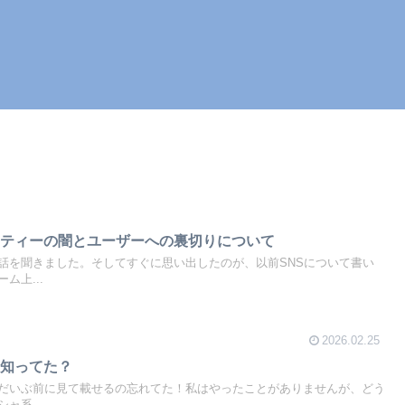
ーティーの闇とユーザーへの裏切りについて
話を聞きました。そしてすぐに思い出したのが、以前SNSについて書い
ム上...
2026.02.25
て知ってた？
だいぶ前に見て載せるの忘れてた！私はやったことがありませんが、どう
ャ系...